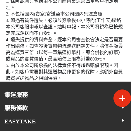
1. 保障範圍只包括由本公司國內集運倉庫至客戶指定地
址。
2. 不包括國內(賣家)寄送至本公司國內集運倉庫
3. 如遇有貨件遺失，必須於簽收後48小時內(工作天)聯絡
本公司客服申報以查證。逾時申報，本公司將視為已按規
定完成運送而不再受理。
4. 遺失提供的資料齊全，經本公司審查後會決定是否需要
作出賠償，如查證後實屬物流運送問題失件，賠償金額最
高為運費三倍（以每一筆集運訂單計，即合併後的訂單）
或貨品的實質價值，最高賠償上限為港幣800元。
5. 由於本公司所承擔的法律責任不得超過賠償限額。因
此，如客戶需要對其運送物品作更多的保障，應額外自費
購買運送物品之相關保險。
集運服務
服務條款
EASYTAKE