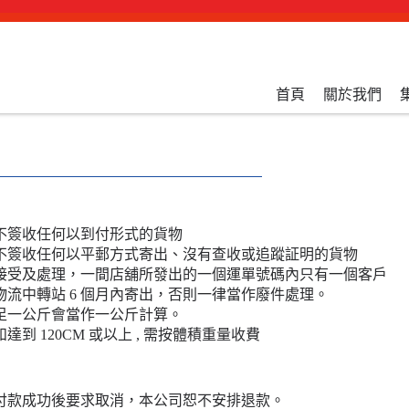
首頁
關於我們
絕不簽收任何以到付形式的貨物
絕不簽收任何以平郵方式寄出、沒有查收或追蹤証明的貨物
庫只接受及處理，一間店舖所發出的一個運單號碼內只有一個客戶
達物流中轉站 6 個月內寄出，否則一律當作廢件處理。
不足一公斤會當作一公斤計算。
和達到 120CM 或以上 , 需按體積重量收費
於付款成功後要求取消，本公司恕不安排退款。