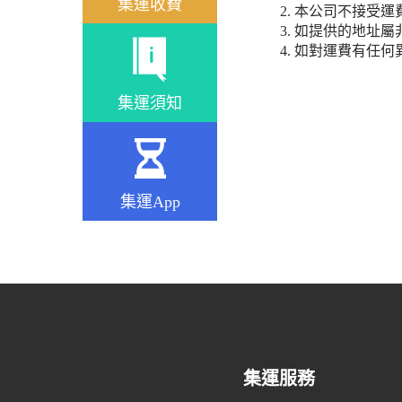
集運收費
2. 本公司不接受
3. 如提供的地
4. 如對運費有任
集運須知
集運App
集運服務