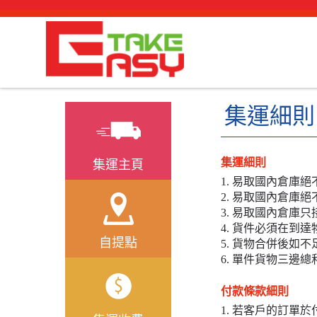
集運細則
集運細則
集運主頁
1. 易取國內倉庫
2. 易取國內倉庫
3. 易取國內倉
4. 貨件必須在到
自提點
5. 貨物合併後如
6. 單件貨物三邊總
付款條款細則
1. 若客戶的訂單