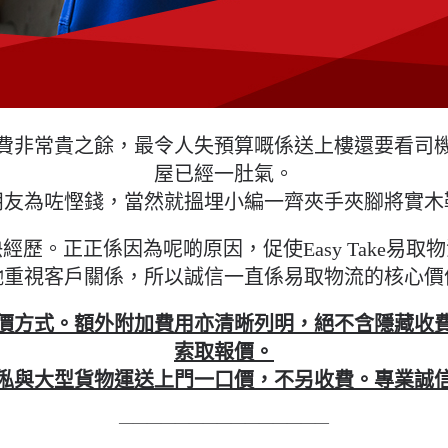
費非常貴之餘，最令人失預算嘅係送上樓還要看司
屋已經一肚氣。
朋友為咗慳錢，當然就搵埋小編一齊夾手夾腳將實木
歷。正正係因為呢啲原因，促使Easy Take易
哋重視客戶關係，所以誠信一直係易取物流的核心價
價方式。額外附加費用亦清晰列明，絕不含隱藏收
索取報價。
俬與大型貨物運送上門一口價，不另收費。專業誠
———————————————