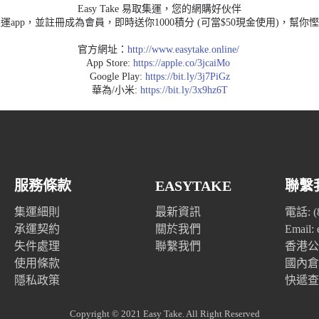
Easy Take 易取集運，您的網購好伙伴
運app，並註冊成為會員，即時送你1000積分 (可當$50現金使用)，幫你
官方網址：
http://www.easytake.online/
App Store:
https://apple.co/3jcaiMo
Google Play:
https://bit.ly/3j7PiGz
華為/小米:
https://bit.ly/3x9hz6T
服務條款
EASYTAKE
聯繫
集運細則
最新資訊
電話: (8
承運契約
關於我們
Email:
失件處理
聯繫我們
香港公
使用條款
國內倉
隱私政策
快遞查
Copyright © 2021 Easy Take. All Right Reserved