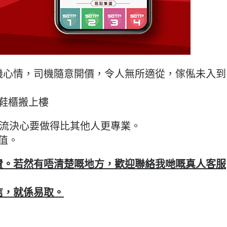
機心情，司機隨意開價，令人無所適從，傢俬未入到
鞋櫃搬上樓
取物流決心要做得比其他人更專業。
值。
費。若然有唔清楚嘅地方，歡迎聯絡我哋嘅真人客服
信，就係易取。