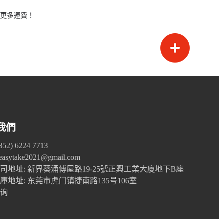
慳更多運費！
我們
52) 6224 7713
 easytake2021@gmail.com
司地址: 新界葵涌傅屋路19-25號正興工業大廈地下B座
庫地址: 东莞市虎门镇捷南路135号106室
询